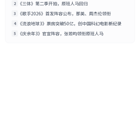
《三体》第二季开拍，原班人马回归
2
《歌手2026》首发阵容公布，那英、周杰伦领衔
3
《流浪地球3》票房突破50亿，创中国科幻电影新纪录
4
《庆余年3》官宣阵容，张若昀领衔原班人马
5